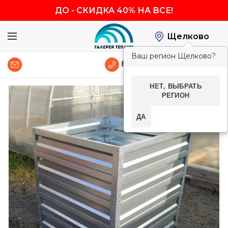
ДО
-
СКИДКА 40% НА ВСЕ!
Щелково
Ваш регион Щелково?
0
8 (800) 600-83-54
НЕТ, ВЫБРАТЬ
РЕГИОН
-40%
ДА