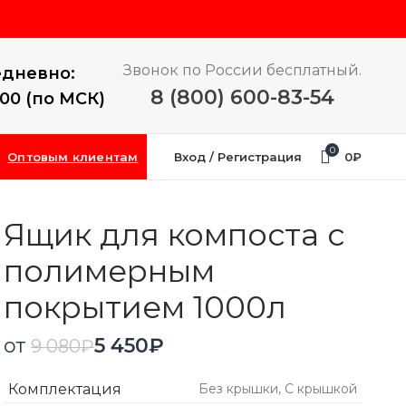
Звонок по России бесплатный.
дневно:
8 (800) 600-83-54
:00 (по МСК)
0
Оптовым клиентам
Вход / Регистрация
0
₽
Ящик для компоста с
полимерным
покрытием 1000л
от
5 450
₽
9 080
₽
Комплектация
Без крышки, С крышкой