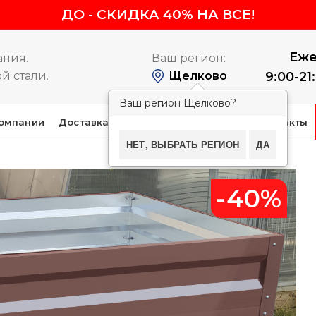
ДО
-
СКИДКА 40% НА ВСЕ!
Еже
ания.
Ваш регион:
й стали.
Щелково
9:00-21
Ваш регион Щелково?
омпании
Доставка и оплата
Покупателям
Контакты
НЕТ, ВЫБРАТЬ РЕГИОН
ДА
-40%