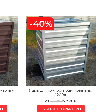
-40%
имерным
Ящик для компоста оцинкованный
Ящ
1200л
от
5 270
₽
8 780
₽
РЫ
ВЫБЕРИТЕ ПАРАМЕТРЫ