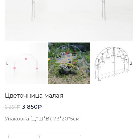
Цветочница малая
3 850
₽
6 391
₽
Упаковка (Д*Ш*В): 73*20*5см