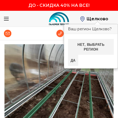
ДО
-
СКИДКА 40% НА ВСЕ!
Щелково
Ваш регион Щелково?
0
8 (800) 600-83-54
НЕТ, ВЫБРАТЬ
РЕГИОН
-40%
ДА