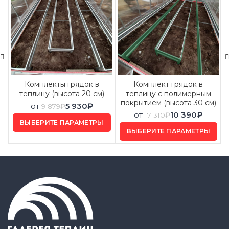
Комплекты грядок в
Комплект грядок в
теплицу (высота 20 см)
теплицу с полимерным
покрытием (высота 30 см)
от
5 930
₽
9 879
₽
от
10 390
₽
17 310
₽
ВЫБЕРИТЕ ПАРАМЕТРЫ
ВЫБЕРИТЕ ПАРАМЕТРЫ