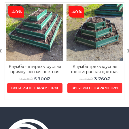
-40%
-40%
Клумба четырехъярусная
Клумба трехъярусная
прямоугольная цветная
шестигранная цветная
5 700
₽
3 760
₽
9 496
₽
6 264
₽
ВЫБЕРИТЕ ПАРАМЕТРЫ
ВЫБЕРИТЕ ПАРАМЕТРЫ