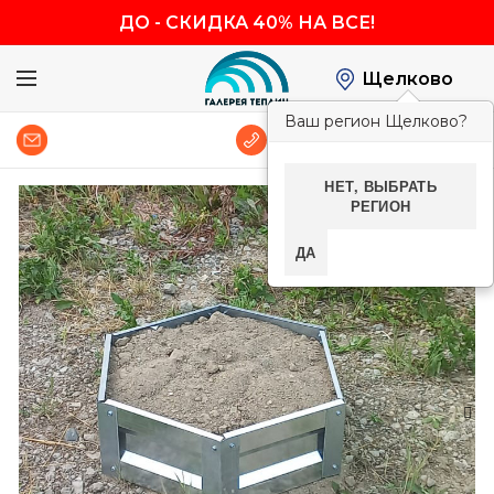
ДО
-
СКИДКА 40% НА ВСЕ!
Щелково
Ваш регион Щелково?
0
8 (800) 600-83-54
НЕТ, ВЫБРАТЬ
РЕГИОН
-40%
ДА